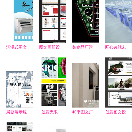
沉浸式图文
图文画册设
某食品厂污
匠心铸就未
展陈服务
计与展览展
水处理设计
来 XX机械
构建视觉与
示服务的艺
方案 免费
三维影像展
叙事的双重
术融合
资源与实用
示
魅力
导向
展览展示服
创意无限
46平图文广
创意图文设
务中名片排
图文海报设
告店室内设
计 探索排
版设计的重
计中的视觉
计与展览展
版的艺术与