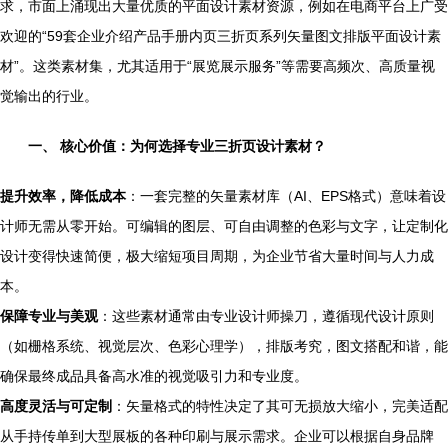
求，市面上涌现出大量优质的平面设计素材资源，例如在电商平台上广受
欢迎的“59套企业介绍产品手册内页三折页系列矢量图文排版平面设计素
材”。这类素材集，尤其适用于“展览展示服务”等需要高频次、高质量视
觉输出的行业。
一、 核心价值：为何选择专业三折页设计素材？
提升效率，降低成本
：一套完整的矢量素材库（AI、EPS格式）意味着设
计师无需从零开始。可编辑的图层、可自由调整的色彩与文字，让定制化
设计变得快速简便，极大缩短项目周期，为企业节省大量时间与人力成
本。
保障专业与美观
：这些素材通常由专业设计师操刀，遵循现代设计原则
（如栅格系统、视觉层次、色彩心理学），排版考究，图文搭配和谐，能
确保最终成品具备高水准的视觉吸引力和专业度。
高度灵活与可定制
：矢量格式的特性决定了其可无损放大缩小，完美适配
从手持传单到大型展板的各种印刷与展示需求。企业可以根据自身品牌