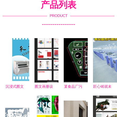
产品列表
PRODUCT
----------------
沉浸式图文
图文画册设
某食品厂污
匠心铸就未
展陈服务
计与展览展
水处理设计
来 XX机械
构建视觉与
示服务的艺
方案 免费
三维影像展
叙事的双重
术融合
资源与实用
示