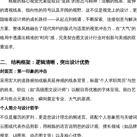
模板的核心视觉元素提取自“道路”的形态与精神：流畅的线条、延伸
的透视线条、指向性的符号以及开阔的视野。这不仅是视觉上的设计，更
隐喻着设计师的成长路径——从起点到精通，不断探索、连接创意与解决
方案。整体风格融合了现代简约的版式与适度的视觉冲击力，在“大气”的
格局中透露出精准的“时尚”感，完美契合图文设计行业对创新与美感的双
重追求。
二、 结构框架：逻辑清晰，突出设计优势
封面页：第一印象的冲击
采用宏大的道路俯拍或极具延伸感的线条背景，标题“个人求职简历”与您
的姓名、职位（如“高级图文设计师”）以醒目而优雅的字体呈现。留白艺
术与焦点元素结合，瞬间奠定专业、大气的基调。
个人简介与设计哲学
不仅是履历的罗列，更是您设计理念的阐述页。搭配个人形象照与关键词
云图或代表作品剪影，用精炼的语言说明您的设计观、擅长领域（如品牌
视觉、UI图形、动态图文等）以及核心优势。