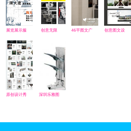
魅力
导向
展览展示服
创意无限
46平图文广
创意图文设
务中名片排
图文海报设
告店室内设
计 探索排
版设计的重
计中的视觉
计与展览展
版的艺术与
要性与下载
叙事艺术
示服务优化
灵感
参考 以编
方案
号6430217
为例
原创设计秀
深圳乐雅图
图文排版
文设计快印
展览展示服
一站式展览
务的视觉盛
展示解决方
宴
案及价格指